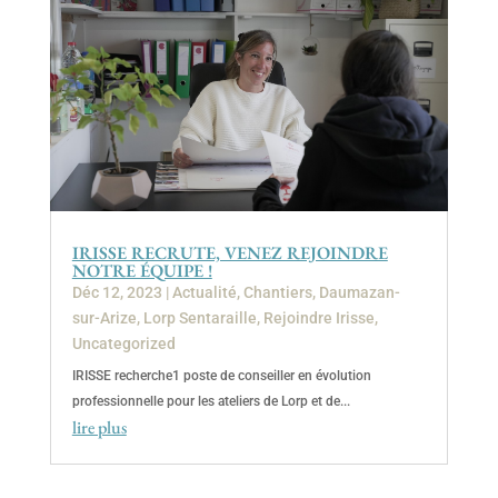
IRISSE RECRUTE, VENEZ REJOINDRE
NOTRE ÉQUIPE !
Déc 12, 2023
|
Actualité
,
Chantiers
,
Daumazan-
sur-Arize
,
Lorp Sentaraille
,
Rejoindre Irisse
,
Uncategorized
IRISSE recherche1 poste de conseiller en évolution
professionnelle pour les ateliers de Lorp et de...
lire plus