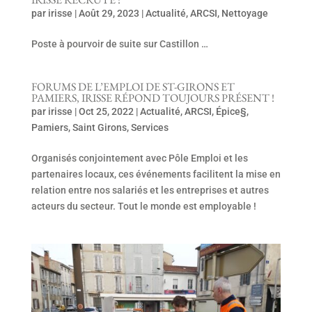
par
irisse
|
Août 29, 2023
|
Actualité
,
ARCSI
,
Nettoyage
Poste à pourvoir de suite sur Castillon …
FORUMS DE L’EMPLOI DE ST-GIRONS ET
PAMIERS, IRISSE RÉPOND TOUJOURS PRÉSENT !
par
irisse
|
Oct 25, 2022
|
Actualité
,
ARCSI
,
Épice§
,
Pamiers
,
Saint Girons
,
Services
Organisés conjointement avec Pôle Emploi et les
partenaires locaux, ces événements facilitent la mise en
relation entre nos salariés et les entreprises et autres
acteurs du secteur. Tout le monde est employable !