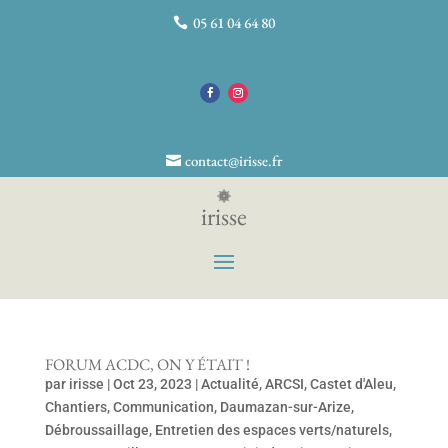
05 61 04 64 80
contact@irisse.fr
irisse
FORUM ACDC, ON Y ÉTAIT !
par
irisse
|
Oct 23, 2023
|
Actualité
,
ARCSI
,
Castet d'Aleu
,
Chantiers
,
Communication
,
Daumazan-sur-Arize
,
Débroussaillage
,
Entretien des espaces verts/naturels
,